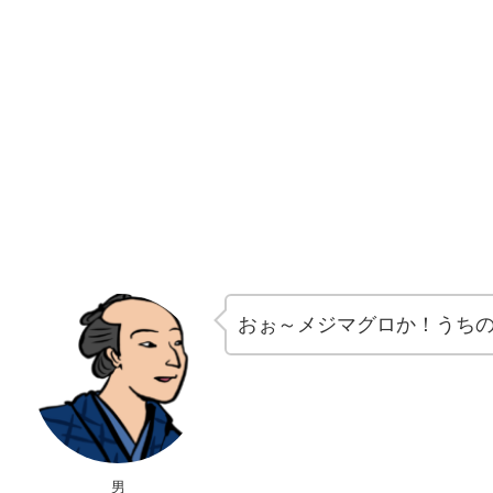
おぉ～メジマグロか！うち
男