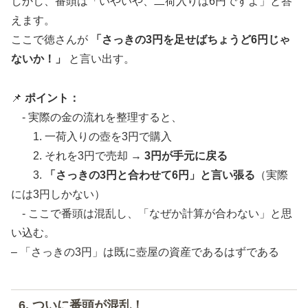
しかし、番頭は「いやいや、二荷入りは6円ですよ」と答
えます。
ここで徳さんが
「さっきの3円を足せばちょうど6円じゃ
ないか！」
と言い出す。
📌
ポイント：
- 実際の金の流れを整理すると、
1. 一荷入りの壺を3円で購入
2. それを3円で売却 →
3円が手元に戻る
3.
「さっきの3円と合わせて6円」と言い張る
（実際
には3円しかない）
- ここで番頭は混乱し、「なぜか計算が合わない」と思
い込む。
– 「さっきの3円」は既に壺屋の資産であるはずである
6. ついに番頭が混乱！