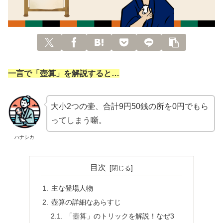
一言で「壺算」を解説すると…
大小2つの壷、合計9円50銭の所を0円でもら
ってしまう噺。
ハナシカ
目次
主な登場人物
壺算の詳細なあらすじ
「壺算」のトリックを解説！なぜ3