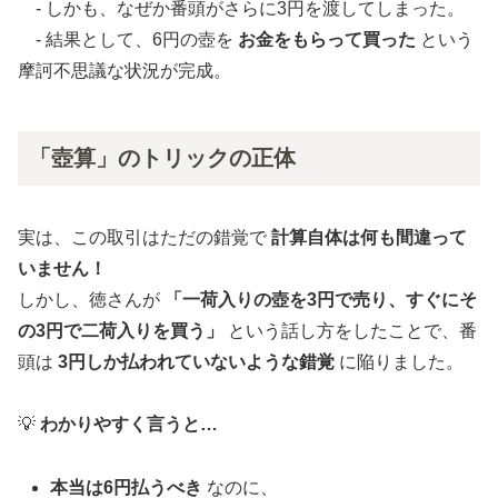
- しかも、なぜか番頭がさらに3円を渡してしまった。
- 結果として、6円の壺を
お金をもらって買った
という
摩訶不思議な状況が完成。
「壺算」のトリックの正体
実は、この取引はただの錯覚で
計算自体は何も間違って
いません！
しかし、徳さんが
「一荷入りの壺を3円で売り、すぐにそ
の3円で二荷入りを買う」
という話し方をしたことで、番
頭は
3円しか払われていないような錯覚
に陥りました。
💡
わかりやすく言うと…
本当は6円払うべき
なのに、