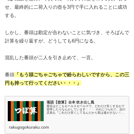
せ、最終的に二荷入りの壺を3円で手に入れることに成功
する。
しかし、番頭は勘定が合わないことに気づき、そろばんで
計算を繰り返すが、どうしても6円になる。
混乱した番頭が二人を引き止めて、一言。
番頭
「もう頭ごちゃごちゃで紛らわしいですから、この三
円も持って行ってください・・・」
落語【壺算】台本 吹き出し風
最近はどこもセールスセールスで、どれだけ安くするかで
競争したりなんかしています・・・ それにつられて、店の
店員も『これだけ安くしてるんだから客は逃がさない！』
ってんで、もう目をギラギラさせて待ち構えてますから、
できればそういうところには近寄...
rakugogokuraku.com