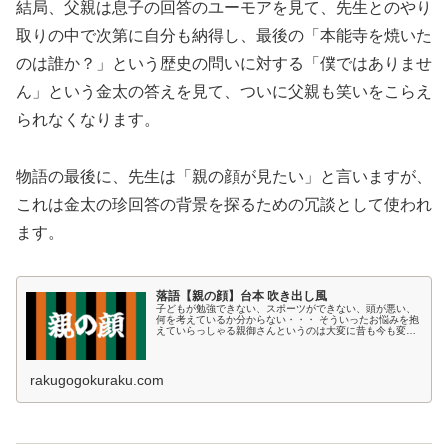
結局、父親は息子の回答のユーモアを見て、先生とのやり
取りの中で次第に自分も納得し、最後の「本能寺を焼いた
のは誰か？」という歴史の問いに対する「僕ではありませ
ん」という金太の答えを見て、ついに父親も笑いをこらえ
られなくなります。
物語の最後に、先生は「親の顔が見たい」と言いますが、
これは金太の珍回答の背景を探るための冗談として使われ
ます。
落語【親の顔】台本 吹き出し風
子どもが勉強できない、スポーツができない、頭が悪い、
何を考えているか分からない・・・ そういったお悩みを抱
えていらっしゃる親御さんというのは大変に昔も今も変わ
らずに多くいるようでございます・・・ ただそういった親
御さんが本当に子供のことを見...
rakugogokuraku.com