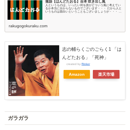
落語【はんどたおる】台本 吹き出し風
人というものは、いったい何を誰がどういう風に考えてい
るか本当に分からないものでございます・・・ だから人と
いうものは面白いということもございましょうが・・・ 人
というものがなかなか分からない・・・ 分かっているよう
で意外と分かっていない・・...
rakugogokuraku.com
志の輔らくごのごらく1 「は
んどたおる」「死神」
created by
Rinker
Amazon
楽天市場
ガラガラ