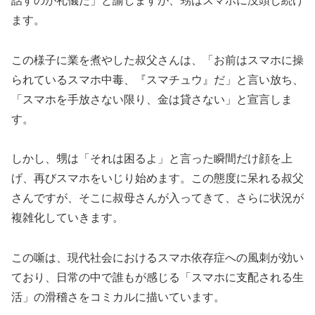
話すのが礼儀だ」と諭しますが、甥はスマホに没頭し続け
ます。
この様子に業を煮やした叔父さんは、「お前はスマホに操
られているスマホ中毒、『スマチュウ』だ」と言い放ち、
「スマホを手放さない限り、金は貸さない」と宣言しま
す。
しかし、甥は「それは困るよ」と言った瞬間だけ顔を上
げ、再びスマホをいじり始めます。この態度に呆れる叔父
さんですが、そこに叔母さんが入ってきて、さらに状況が
複雑化していきます。
この噺は、現代社会におけるスマホ依存症への風刺が効い
ており、日常の中で誰もが感じる「スマホに支配される生
活」の滑稽さをコミカルに描いています。