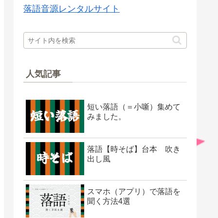
落語音源レンタルサイト
人気記事
短い落語（＝小噺）集めて
みました。
落語【時そば】台本 吹き
出し風
スマホ（アプリ）で落語を
聞く方法4選