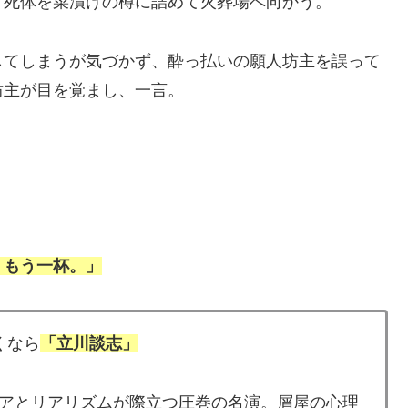
、死体を菜漬けの樽に詰めて火葬場へ向かう。
してしまうが気づかず、酔っ払いの願人坊主を誤って
坊主が目を覚まし、一言。
、もう一杯。」
くなら
「立川談志」
アとリアリズムが際立つ圧巻の名演。屑屋の心理