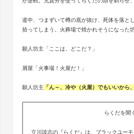
が逆転。兄貴分を使ってらくだの頭を剃らせ
道中、つまずいて樽の底が抜け、死体を落と
拾ってしまう。火葬場で焼かれそうになった
願人坊主「ここは、どこだ？」
屑屋「火事場！火屋だ！」
願人坊主
「ん～、冷や（火屋）でもいいから
らくだを聞
立川談志の『らくだ』は、ブラックユーモ