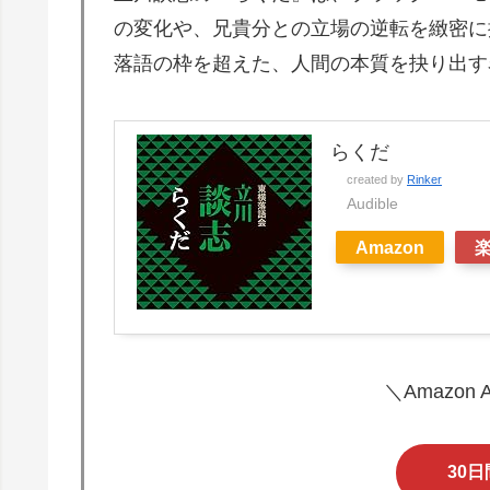
の変化や、兄貴分との立場の逆転を緻密に
落語の枠を超えた、人間の本質を抉り出す
らくだ
created by
Rinker
Audible
Amazon
＼Amazon
30