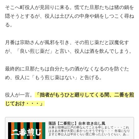
そこへ町役人が見回りに来る。慌てた旦那たちは猪の鍋を
隠そうとするが、役人は土びんの中身や鍋をしつこく尋ね
る。
月番は宗助さんが風邪を引き、その煎じ薬だと誤魔化す
が、「良い煎じ薬だ」と言い、役人は酒を飲んでしまう。
最終的に旦那たちは自分たちの酒がなくなるのを防ぐた
め、役人に「もう煎じ薬はない」と告げる。
役人が一言。
「拙者がもうひと廻りしてくる間、二番を煎
じておけ・・・」
落語【二番煎じ】台本 吹き出し風
火事と喧嘩は江戸の華なんてことを申しまして・・・これ
はまあ火事が大変に多かったそうですな・・・ 冬場になり
ますと奉公人は半分くらい里に帰ったというぐらい、あん
まり冬は火事が多いので怖かったそうです・・・ ですから