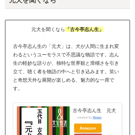
元犬を聞くなら
元犬を聞くなら
「古今亭志ん生」
古今亭志ん生の「元犬」は、犬が人間に生まれ変
わるというユーモラスで不思議な物語です。志ん
生の軽妙な語りが、独特な世界観と滑稽さを引き
立て、聴く者を物語の中へと引き込みます。笑い
と奇想天外な展開が楽しめる、魅力的な一席で
す。
古今亭志ん生 元犬
created by
Rinker
Amazon