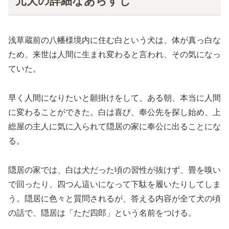
元犬の詳細なあらすじ
浅草蔵前の八幡様境内に住む白という犬は、体が真っ白な
ため、来世は人間に生まれ変わると言われ、その気になっ
ていた。
早く人間になりたいと願掛けをして、ある朝、本当に人間
に変わることができた。白は喜び、奉公先を探し始め、上
総屋の主人に気に入られて隠居の家に奉公に出ることにな
る。
隠居の家では、白は犬だった頃の習性が抜けず、畳を嗅い
で回ったり、四つん這いになって下駄を履いたりしてしま
う。隠居に色々と質問されるが、答える内容が全て犬の頃
の話で、隠居は「ただ四郎」という名前をつける。