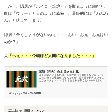
しかし、隠居が「ホイロ（焙炉）」を取るように頼むと、
白は「ウゥー」と犬のように威嚇し、最終的には「わんわ
ん」と吠えてしまう。
隠居「全くしょうがないねぇ・・・おい、お元！お元はい
ぬか？」
犬
「へぇ・・・今朝ほど人間になりました・・・」
落語【元犬】台本 吹き出し風
よく人間というものは、人間だけじゃ面白くないからって
んで、色々な理由からなんですが、生き物を飼うというこ
とがあります・・・ 昔から生き物を飼うというのはよくあ
るそうですけれども・・・ 一次ペットブームなんてんで、
何を飼ってもいいんです・・・...
rakugogokuraku.com