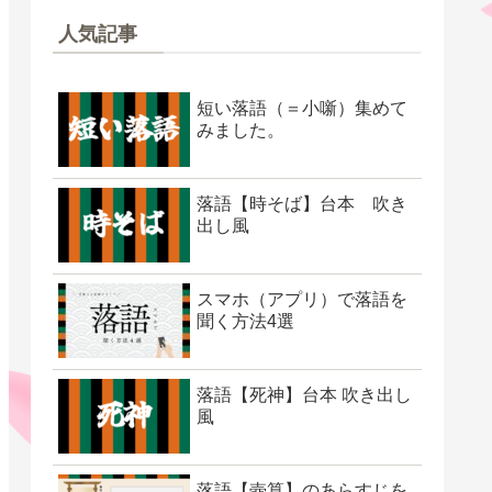
人気記事
短い落語（＝小噺）集めて
みました。
落語【時そば】台本 吹き
出し風
スマホ（アプリ）で落語を
聞く方法4選
落語【死神】台本 吹き出し
風
落語【壺算】のあらすじを