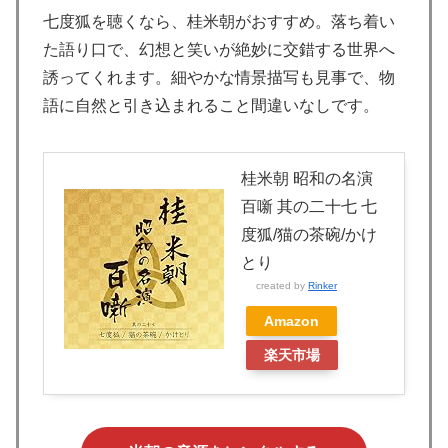
七度狐を聴くなら、桂米朝がおすすめ。落ち着い
た語り口で、幻想と笑いが絶妙に交錯する世界へ
誘ってくれます。細やかな情景描写も見事で、物
語に自然と引き込まれること間違いなしです。
桂米朝 昭和の名演
百噺 其の二十七 七
度狐/猫の茶碗/かけ
とり
created by
Rinker
Amazon
楽天市場