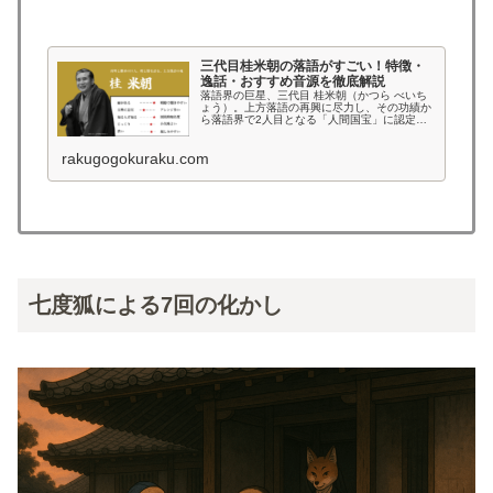
三代目桂米朝の落語がすごい！特徴・
逸話・おすすめ音源を徹底解説
落語界の巨星、三代目 桂米朝（かつら べいち
ょう）。上方落語の再興に尽力し、その功績か
ら落語界で2人目となる「人間国宝」に認定さ
れた名人です。 温厚な語り口と、緻密で深みの
ある構成。噺の背景にある文化や時代性にまで
rakugogokuraku.com
目配りされた高座は、“教養...
七度狐による7回の化かし