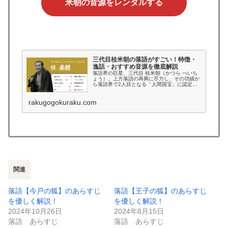
米朝の音源をレンタルする
三代目桂米朝の落語がすごい！特徴・
逸話・おすすめ音源を徹底解説
落語界の巨星、三代目 桂米朝（かつら べいち
ょう）。上方落語の再興に尽力し、その功績か
ら落語界で2人目となる「人間国宝」に認定さ
れた名人です。 温厚な語り口と、緻密で深みの
ある構成。噺の背景にある文化や時代性にまで
rakugogokuraku.com
目配りされた高座は、“教養...
関連
落語【今戸の狐】のあらすじ
落語【王子の狐】のあらすじ
を優しく解説！
を優しく解説！
2024年10月26日
2024年8月15日
落語 あらすじ
落語 あらすじ