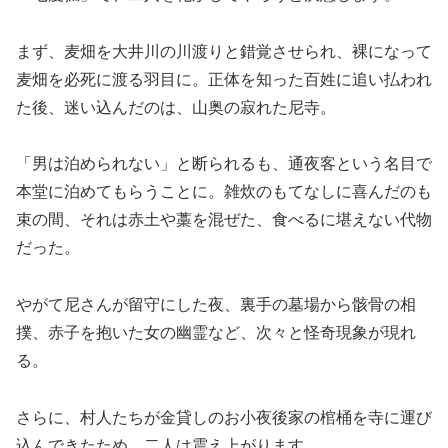
まず、麦畑を大井川の川渡りと錯覚させられ、裸になって
麦畑を必死に渡る羽目に。正体を知った百姓に追い払われ
た後、迷い込んだのは、山奥の寂れた尼寺。
「男は泊められない」と断られるも、通夜客という名目で
本堂に泊めてもらうことに。雑炊のもてなしに喜んだのも
束の間、それは赤土や藁を混ぜた、食べるに堪えない代物
だった。
やがて尼さんが留守にした夜、裏手の墓場から骸骨の相
撲、赤子を抱いた女の幽霊など、次々と怪奇現象が現れ
る。
さらに、村人たちが金貸しのお小夜後家の棺桶を寺に運び
込んできたため、二人は震え上がります。