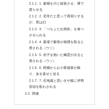
1. 麦畑を川と錯覚させ、裸で
渡らせる
2. 尼寺だと思って雨宿りする
が、実は幻
3. 「べちょたれ雑炊」を食べ
させられる
4. 墓場で骸骨が相撲を取ると
脅される（ウソ）
5. 赤子を抱いた幽霊が出ると
脅される（ウソ）
6. 棺桶からお小夜後家が蘇
り、金を返せと迫る
7. 石地蔵と思いきや狐に伊勢
音頭を歌わされる
関連