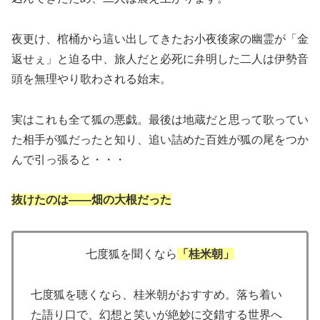
夜更け、棺桶から這い出してきたお小夜後家の幽霊が「金
返せぇ」と迫る中、旅人だと必死に弁明した二人は伊勢音
頭を無理やり歌わされる始末。
実はこれも全て狐の悪戯。最後は地蔵だと思って歌ってい
た相手が狐だったと知り、追い詰めた百姓が狐の尾をつか
んで引っ張ると・・・
抜けたのは――畑の大根だった
七度狐を聞くなら
「桂米朝」
七度狐を聴くなら、桂米朝がおすすめ。落ち着い
た語り口で、幻想と笑いが絶妙に交錯する世界へ