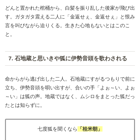
どんと置かれた棺桶から、白髪を振り乱した後家が飛び出
す。ガタガタ震える二人に「金返せぇ、金返せぇ」と恨み
言を叫びながら迫りくる。生きた心地もないとはこのこ
と。
7. 石地蔵と思いきや狐に伊勢音頭を歌わされる
命からがら逃げ出した二人。石地蔵にすがるつもりで前に
立ち、伊勢音頭を唄い出すが、合いの手「よぉ～い、よぉ
～い」は狐の声。地蔵ではなく、ムシロをまとった狐だっ
たとは知らずに。
七度狐を聞くなら
「桂米朝」