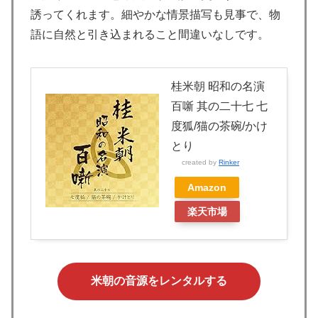
誘ってくれます。細やかな情景描写も見事で、物
語に自然と引き込まれること間違いなしです。
桂米朝 昭和の名演
百噺 其の二十七 七
度狐/猫の茶碗/かけ
とり
created by
Rinker
Amazon
楽天市場
米朝の音源をレンタルする