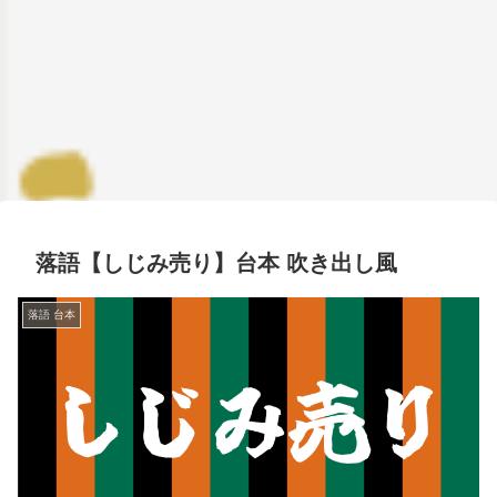
落語【しじみ売り】台本 吹き出し風
落語 台本