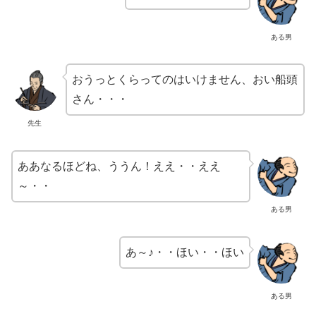
ある男
おうっとくらってのはいけません、おい船頭
さん・・・
先生
ああなるほどね、ううん！ええ・・ええ
～・・
ある男
あ～♪・・ほい・・ほい
ある男