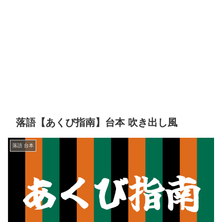
落語【あくび指南】台本 吹き出し風
落語 台本