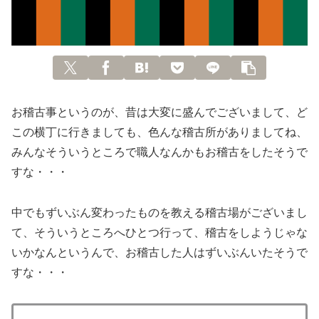
お稽古事というのが、昔は大変に盛んでございまして、ど
この横丁に行きましても、色んな稽古所がありましてね、
みんなそういうところで職人なんかもお稽古をしたそうで
すな・・・
中でもずいぶん変わったものを教える稽古場がございまし
て、そういうところへひとつ行って、稽古をしようじゃな
いかなんというんで、お稽古した人はずいぶんいたそうで
すな・・・