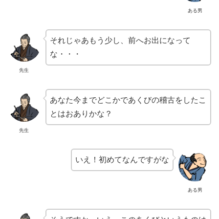
ある男
それじゃあもう少し、前へお出になって
な・・・
先生
あなた今までどこかであくびの稽古をしたこ
とはおありかな？
先生
いえ！初めてなんですがな
ある男