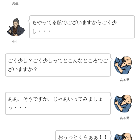
先生
もやってる船でございますからごく少
し・・・
先生
ごく少し？ごく少しってとこんなところでご
ざいますか？
ある男
ああ、そうですか、じゃあいってみましょ
う・・・
ある男
おぅっとくらぁぁ！！