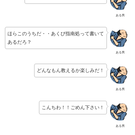
ある男
ほらこのうちだ・・あくび指南処って書いて
あるだろ？
ある男
どんなもん教えるか楽しみだ！
ある男
こんちわ！！ごめん下さい！
ある男