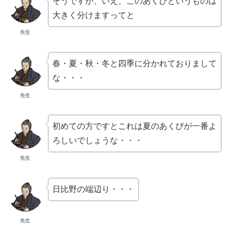
そうですか、いえ、このあくびというものは
大きく分けますってと
先生
春・夏・秋・冬と四季に分かれておりまして
な・・・
先生
初めての方ですとこれは夏のあくびが一番よ
ろしいでしょうな・・・
先生
日比野の端辺り・・・
先生