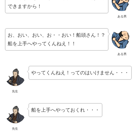
できますから！
ある男
お、おい、おい、お・・おい！船頭さん！？
船を上手へやってくんねえ！！
ある男
やってくんねえ！ってのはいけません・・・
先生
船を上手へやっておくれ・・・
先生