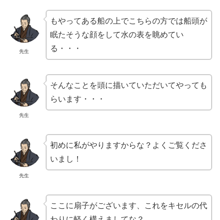
もやってある船の上でこちらの方では船頭が
眠たそうな顔をして水の表を眺めてい
る・・・
先生
そんなことを頭に描いていただいてやっても
らいます・・・
先生
初めに私がやりますからな？よくご覧くださ
いまし！
先生
ここに扇子がございます、これをキセルの代
わりに軽く構えましてな？