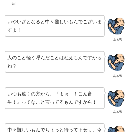
先生
いやいざとなると中々難しいもんでございま
すよ！
ある男
人のこと軽く呼んだことはねえもんですから
ね？
ある男
いつも遠くの方から、『よぉ！！こん畜
生！』ってなこと言ってるもんですから！
ある男
中々難しいもんでちょっと待って下せぇ、今