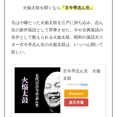
火焔太鼓を聞くなら
「古今亭志ん生」
元は小噺だった火焔太鼓を江戸に持ち込み、志ん
生の新作落語として昇華させた。今や古典落語の
名作として数えられる火焔太鼓。昭和の落語大ス
ター古今亭志ん生の火焔太鼓は、いっぺん聞いて
欲しい。
古今亭志ん生 火焔
太鼓
created by
Rinker
Amazon
楽天市場