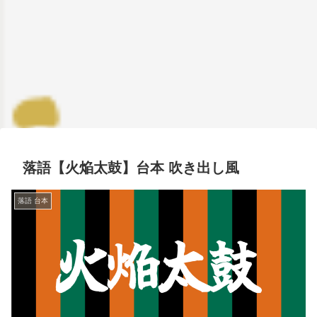
落語【火焔太鼓】台本 吹き出し風
落語 台本