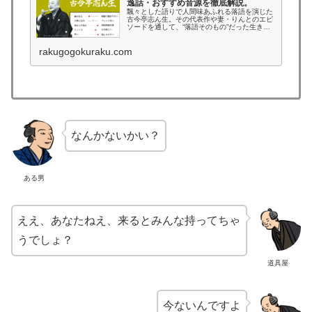
逸話・おすすめ音源を徹底解説。
飄々とした語りで人間味あふれる落語を演じた
古今亭志ん生。その代表作や妻・りんとのエピ
ソードを通して、“落語そのもの”だった生き様
を紹介。
rakugogokuraku.com
なんかないかい？
ある男
ええ、あなたねえ、来るとみんな持ってちゃ
うでしょ？
道具屋
今ないんですよ