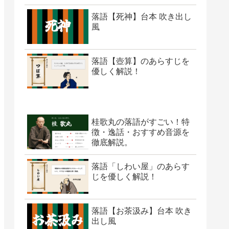
落語【死神】台本 吹き出し
風
落語【壺算】のあらすじを
優しく解説！
桂歌丸の落語がすごい！特
徴・逸話・おすすめ音源を
徹底解説。
落語「しわい屋」のあらす
じを優しく解説！
落語【お茶汲み】台本 吹き
出し風