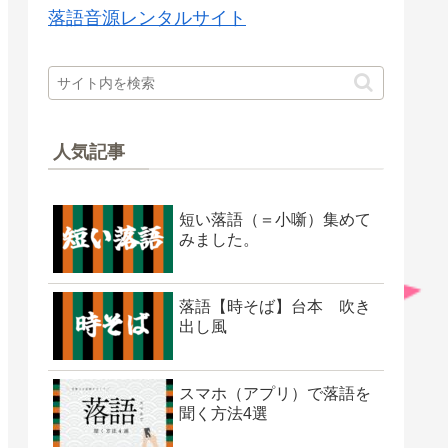
落語音源レンタルサイト
人気記事
短い落語（＝小噺）集めて
みました。
落語【時そば】台本 吹き
出し風
スマホ（アプリ）で落語を
聞く方法4選