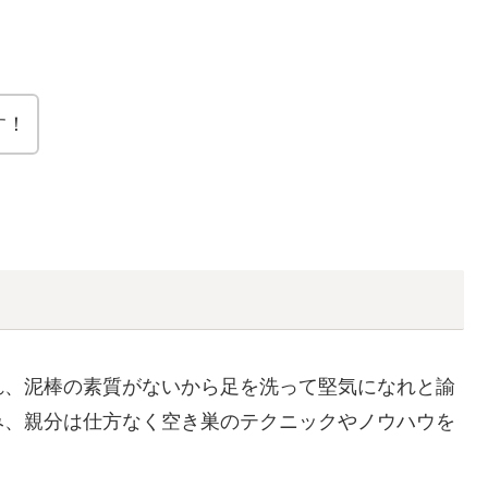
す！
れ、泥棒の素質がないから足を洗って堅気になれと諭
み、親分は仕方なく空き巣のテクニックやノウハウを