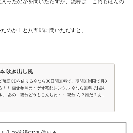
に入ったのかを問いただすが、泥棒は「これもほんの
いたのか！と八五郎に問いただすと、
本 吹き出し風
で落語CDを借りる今なら30日間無料で、期間無制限で月8
る！！ 画像参照元：ゲオ宅配レンタル 今なら無料でお試
」 あの、親分どうもこんちわ・・ 親分 ん？誰だ？ああ
ル】で落語CDを借りる