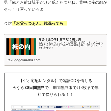
男「俺とお前は親子だけど瓜ふたつだね。背中に俺の顔が
そっくり写っているよ」
金坊
「お父っつぁん、鏡洗ってら」
落語【堀の内】台本 吹き出し風
とにかくとんでもないアホが登場する演目です。あなたの
悩みなんてこの主人公のアホさ加減を見れば吹き飛んでし
まいますよ？
rakugogokuraku.com
【ゲオ宅配レンタル】で落語CDを借りる
今なら
30日間無料
で、期間無制限で月8枚まで無
料で借りられる！！