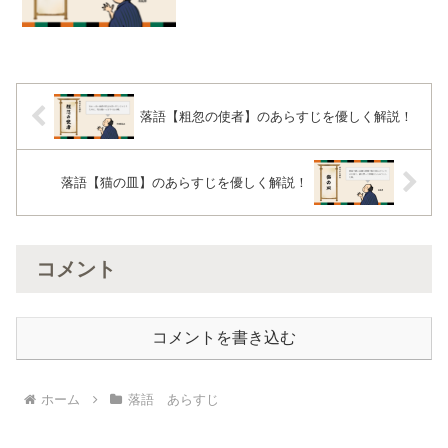
落語【粗忽の使者】のあらすじを優しく解説！
落語【猫の皿】のあらすじを優しく解説！
コメント
コメントを書き込む
ホーム
落語 あらすじ