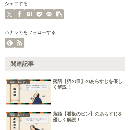
シェアする
ハナシカをフォローする
関連記事
落語【猫の皿】のあらすじを優し
落語 あらすじ
く解説！
落語【看板のピン】のあらすじを
落語 あらすじ
優しく解説！