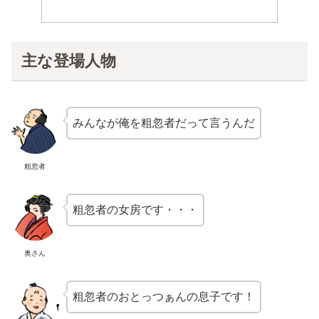
主な登場人物
みんなが俺を粗忽者だって言うんだ
粗忽者
粗忽者の女房です・・・
奥さん
粗忽者のおとっつぁんの息子です！