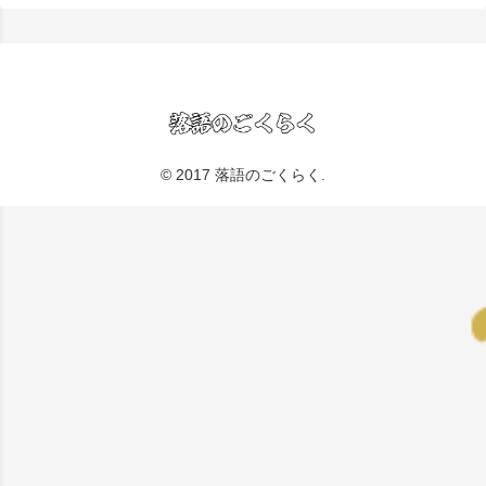
© 2017 落語のごくらく.