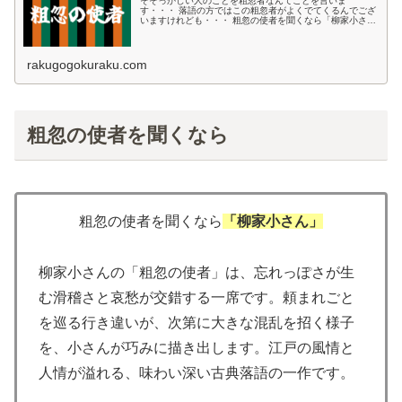
そそっかしい人のことを粗忽者なんてことを言いま
す・・・ 落語の方ではこの粗忽者がよくでてくるんでござ
いますけれども・・・ 粗忽の使者を聞くなら「柳家小さ
ん」 柳家小さんの「粗忽の使者」は、忘れっぽさが生む滑
稽さと哀愁が交錯する一席です。頼ま...
rakugogokuraku.com
粗忽の使者を聞くなら
粗忽の使者を聞くなら
「柳家小さん」
柳家小さんの「粗忽の使者」は、忘れっぽさが生
む滑稽さと哀愁が交錯する一席です。頼まれごと
を巡る行き違いが、次第に大きな混乱を招く様子
を、小さんが巧みに描き出します。江戸の風情と
人情が溢れる、味わい深い古典落語の一作です。