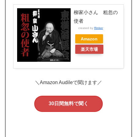
柳家小さん 粗忽の
使者
created by
Rinker
Amazon
楽天市場
＼Amazon Audileで聞けます／
30日間無料で聞く