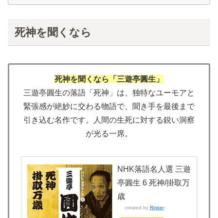
死神を聞くなら
死神を聞くなら「三遊亭圓生」
三遊亭圓生の落語「死神」は、独特なユーモアと
緊張感が絶妙に交わる物語で、聞き手を最後まで
引き込む名作です。人間の生死に対する鋭い洞察
が光る一席。
NHK落語名人選 三遊
亭圓生 6 死神/掛取万
歳
created by
Rinker