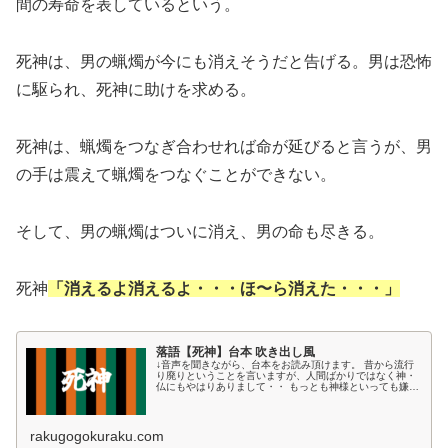
間の寿命を表しているという。
死神は、男の蝋燭が今にも消えそうだと告げる。男は恐怖
に駆られ、死神に助けを求める。
死神は、蝋燭をつなぎ合わせれば命が延びると言うが、男
の手は震えて蝋燭をつなぐことができない。
そして、男の蝋燭はついに消え、男の命も尽きる。
死神
「消えるよ消えるよ・・・ほ〜ら消えた・・・」
落語【死神】台本 吹き出し風
↓音声を聞きながら、台本をお読み頂けます。 昔から流行
り廃りということを言いますが、人間ばかりではなく神・
仏にもやはりありまして・・ もっとも神様といっても嫌が
る神がありまして、疫病神、貧乏神、疱瘡神、死神なんと
いう・・これはどうも人に歓迎...
rakugogokuraku.com