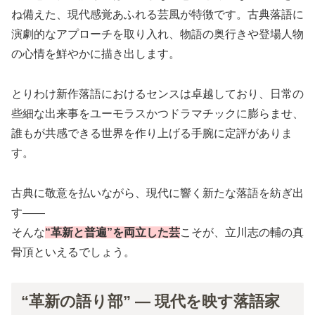
ね備えた、現代感覚あふれる芸風が特徴です。古典落語に
演劇的なアプローチを取り入れ、物語の奥行きや登場人物
の心情を鮮やかに描き出します。
とりわけ新作落語におけるセンスは卓越しており、日常の
些細な出来事をユーモラスかつドラマチックに膨らませ、
誰もが共感できる世界を作り上げる手腕に定評がありま
す。
古典に敬意を払いながら、現代に響く新たな落語を紡ぎ出
す――
そんな
“革新と普遍”を両立した芸
こそが、立川志の輔の真
骨頂といえるでしょう。
“革新の語り部” ― 現代を映す落語家