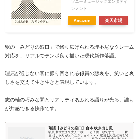
ソニーミュージックエンタテイ
ンメント
Amazon
楽天市場
駅の「みどりの窓口」で繰り広げられる理不尽なクレーム
対応を、リアルでテンポ良く描いた現代新作落語。
理屈が通じない客に振り回される係員の悲哀を、笑いと哀
しさを交えて生き生きと表現しています。
志の輔の巧みな間とリアリティあふれる語りが光る、誰も
が共感できる快作です。
落語【みどりの窓口】台本 吹き出し風
駅員 新大阪まで大人一枚・・と子供二枚ですね・・・ 駅
員 はいありがとうございます・・・ 駅員 はい次の方どう
ぞ 客① ちょっとあんた・・・ 客① 今の人途中で割り込ん