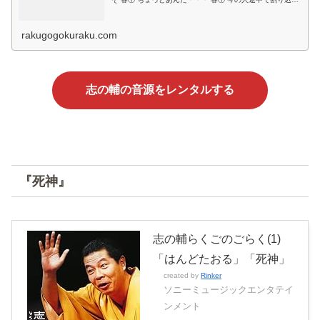
できてたのよ・・・ 客① 見てなかったの？ 客① 私たちが
ちゃんと並んで...
rakugogokuraku.com
志の輔の音源をレンタルする
『死神』
志の輔らくごのごらく(1)
「はんどたおる」「死神」
created by
Rinker
ソニーミュージックエンタテイ
ンメント