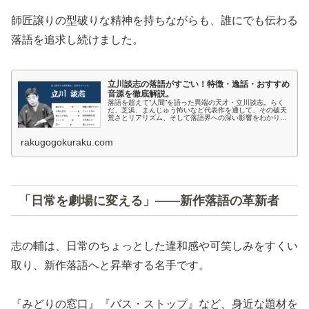
師匠譲りの型破りな精神を持ちながらも、誰にでも伝わる
落語を追求し続けました。
立川談志の落語がすごい！特徴・逸話・おすすめ
音源を徹底解説。
落語を超えて“人間”を語った異端の天才・立川談志。らく
だ、芝浜、まんじゅう怖いなど代表作を通して、その破天
荒さとリアリズム、そして落語界への深い影響をわかりや
すくまとめました。
rakugogokuraku.com
「日常を劇場に変える」――新作落語の革新者
志の輔は、日常のちょっとした違和感や可笑しみをすくい
取り、新作落語へと昇華する名手です。
『みどりの窓口』『バス・ストップ』など、身近な題材を