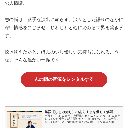
の人情噺。
志の輔は、派手な演出に頼らず、淡々とした語りのなかに
深い情感をにじませ、じわじわと心に沁みる世界を築きま
す。
聴き終えたあと、ほんの少し優しい気持ちになれるよう
な、そんな温かい一席です。
志の輔の音源をレンタルする
落語【しじみ売り】のあらすじを優しく解説！
一言で「しじみ売り」を解説すると... ハナシカ しじみ売り
をしていた少年の話を聞いたら、自分のせいでしじみ売り
をしていたことに気づいた鼠小僧の噺。 主な登場人物 し
じみ売り しじみを売っている子どもです！ 鼠小僧 しじみ