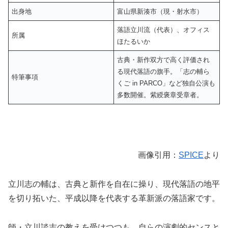
出身地
富山県新湊市（現・射水市）
落語立川流（代表）、オフィス
所属
ほたるいか
古典・新作双方で高く評価され
る現代落語の旗手。「志の輔ら
特筆事項
くご in PARCO」など独自公演も
多数開催。紫綬褒章受章者。
画像引用：
SPICE
より
立川志の輔は、古典と新作を自在に操り、現代落語の地平
を切り拓いた、平成以降を代表する革新派の落語家です。
師・立川談志の教えを受けつつも、自らの演劇的センスと