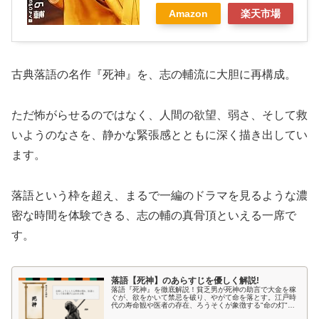
Amazon
楽天市場
古典落語の名作『死神』を、志の輔流に大胆に再構成。
ただ怖がらせるのではなく、人間の欲望、弱さ、そして救
いようのなさを、静かな緊張感とともに深く描き出してい
ます。
落語という枠を超え、まるで一編のドラマを見るような濃
密な時間を体験できる、志の輔の真骨頂といえる一席で
す。
落語【死神】のあらすじを優しく解説!
落語『死神』を徹底解説！貧乏男が死神の助言で大金を稼
ぐが、欲をかいて禁忌を破り、やがて命を落とす。江戸時
代の寿命観や医者の存在、ろうそくが象徴する"命の灯"の
意味を掘り下げ、物語の本質に迫る。因果応報の結末と、