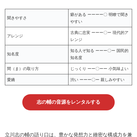
癖がある ーーーー〇 明瞭で聞き
聞きやすさ
やすい
古典に忠実 ーーー〇ー 現代的ア
アレンジ
レンジ
知る人ぞ知る ーーー〇ー 国民的
知名度
知名度
間（ま）の取り方
じっくり ーー〇ーー 小気味よい
愛嬌
渋い ーーー〇ー 親しみやすい
志の輔の音源をレンタルする
立川志の輔の語り口は、豊かな発想力と緻密な構成力を兼