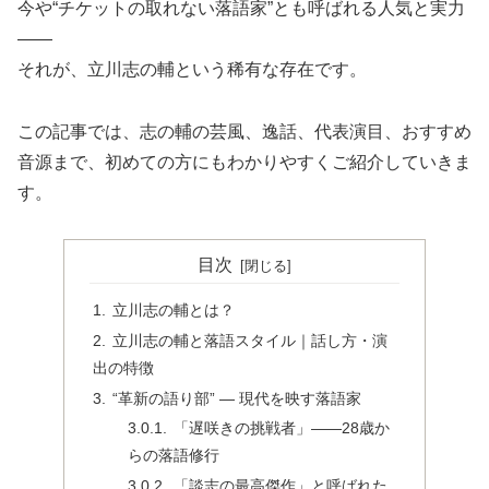
今や“チケットの取れない落語家”とも呼ばれる人気と実力
――
それが、立川志の輔という稀有な存在です。
この記事では、志の輔の芸風、逸話、代表演目、おすすめ
音源まで、初めての方にもわかりやすくご紹介していきま
す。
目次
立川志の輔とは？
立川志の輔と落語スタイル｜話し方・演
出の特徴
“革新の語り部” ― 現代を映す落語家
「遅咲きの挑戦者」――28歳か
らの落語修行
「談志の最高傑作」と呼ばれた