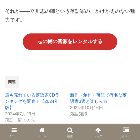
それが――立川志の輔という落語家の、かけがえのない魅
力です。
志の輔の音源をレンタルする
関連
最も売れている落語家CDラ
新作（創作）落語で有名な落
ンキングを調査！【2024年
語家3選と楽しみ方
版】
2024年10月16日
2024年7月29日
落語知識
落語 聞く方法
柳家喬太郎の落語がすごい！
特徴・逸話・おすすめ音源を
メニュー
ホーム
検索
トップ
サイドバー