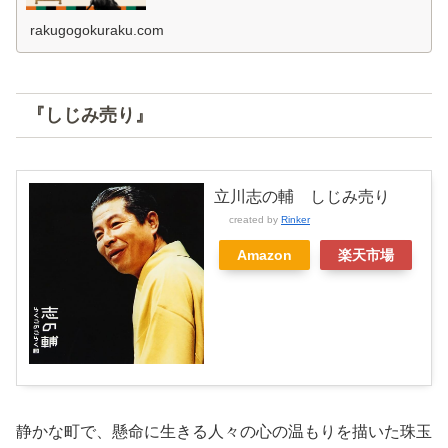
落語ならではのユーモアを交えた恐怖の世界とは？
rakugogokuraku.com
『しじみ売り』
立川志の輔 しじみ売り
created by
Rinker
Amazon
楽天市場
静かな町で、懸命に生きる人々の心の温もりを描いた珠玉