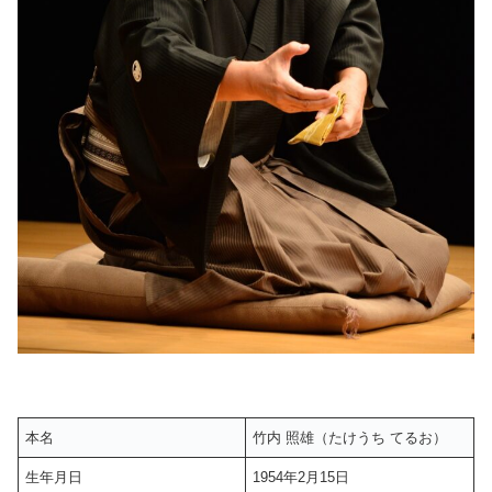
本名
竹内 照雄（たけうち てるお）
生年月日
1954年2月15日