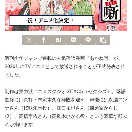
週刊少年ジャンプ連載の人気落語漫画『あかね噺』が、
2026年にTVアニメとして放送されることが正式発表され
ました。
制作は実力派アニメスタジオ ZEXCS（ゼクシズ）。落語
監修には真打・林家木久彦師匠を迎え、声優には永瀬アン
ナさん（桜咲朱音役）、江口拓也さん（練磨家からし
役）、高橋李依さん（高良木ひかる役）という豪華な顔ぶ
れが揃います。