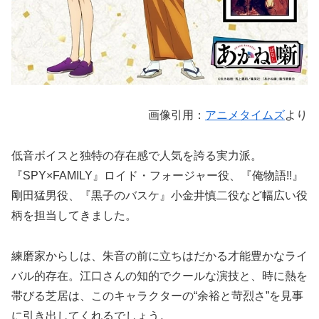
画像引用：
アニメタイムズ
より
低音ボイスと独特の存在感で人気を誇る実力派。
『SPY×FAMILY』ロイド・フォージャー役、『俺物語!!』
剛田猛男役、『黒子のバスケ』小金井慎二役など幅広い役
柄を担当してきました。
練磨家からしは、朱音の前に立ちはだかる才能豊かなライ
バル的存在。江口さんの知的でクールな演技と、時に熱を
帯びる芝居は、このキャラクターの“余裕と苛烈さ”を見事
に引き出してくれるでしょう。