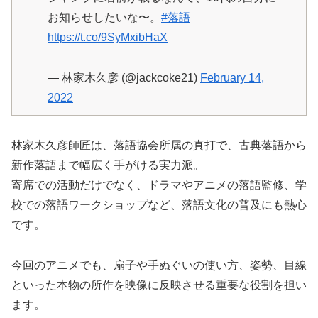
お知らせしたいな〜。
#落語
https://t.co/9SyMxibHaX
— 林家木久彦 (@jackcoke21)
February 14,
2022
林家木久彦師匠は、落語協会所属の真打で、古典落語から
新作落語まで幅広く手がける実力派。
寄席での活動だけでなく、ドラマやアニメの落語監修、学
校での落語ワークショップなど、落語文化の普及にも熱心
です。
今回のアニメでも、扇子や手ぬぐいの使い方、姿勢、目線
といった本物の所作を映像に反映させる重要な役割を担い
ます。