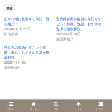
関連
あかね噺に登場する落語一覧
五代目春風亭柳朝の落語がす
を紹介！
ごい！特徴・逸話・おすすめ
2024年10月27日
音源を徹底解説。
類似投稿
2025年4月24日
落語家紹介
桂歌丸の落語がすごい！特
徴・逸話・おすすめ音源を徹
底解説。
2026年7月4日
落語家紹介
未分類
メニュー
ホーム
検索
トップ
サイドバー