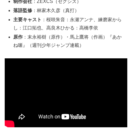
制作会社
：ZEXCS（ゼクシズ）
落語監修
：林家木久彦（真打）
主要キャスト
：桜咲朱音：永瀬アンナ、練磨家から
し：江口拓也、高良木ひかる：高橋李依
原作
：末永裕樹（原作）・馬上鷹将（作画）『あか
ね噺』（週刊少年ジャンプ連載）