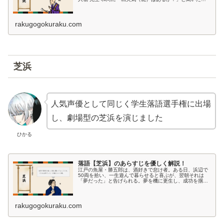
院の先生です・・・ 和尚 転失気を知らなかった和尚で
す・・・ 珍念 和尚...
rakugogokuraku.com
芝浜
人気声優として同じく学生落語選手権に出場
し、劇場型の芝浜を演じました
ひかる
落語【芝浜】のあらすじを優しく解説！
江戸の魚屋・勝五郎は、酒好きで怠け者。ある日、浜辺で
50両を拾い、一生遊んで暮らせると喜ぶが、翌朝それは
「夢だった」と告げられる。夢を機に更生し、成功を掴ん
だ勝五郎の前に、三年後、再び財布が…。落語「芝浜」の
あらすじと背景を解説。
rakugogokuraku.com