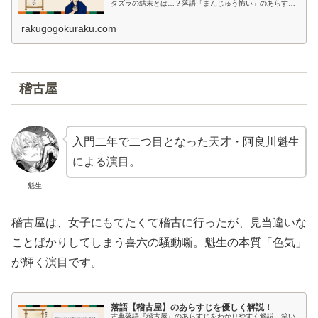
タズラの結末とは…？落語「まんじゅう怖い」のあらすじ
と、江戸時代のまんじゅう文化を詳しく解説！
rakugogokuraku.com
稽古屋
入門二年で二つ目となった天才・阿良川魁生
による演目。
魁生
稽古屋は、女子にもてたくて稽古に行ったが、見当違いな
ことばかりしてしまう喜六の騒動噺。魁生の本質「色気」
が輝く演目です。
落語【稽古屋】のあらすじを優しく解説！
古典落語『稽古屋』のあらすじをわかりやすく解説。笑い