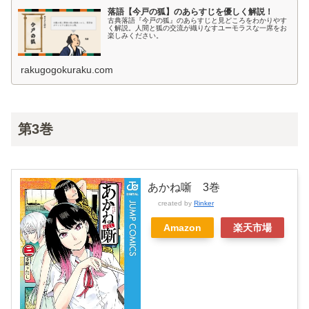
落語【今戸の狐】のあらすじを優しく解説！
古典落語『今戸の狐』のあらすじと見どころをわかりやす
く解説。人間と狐の交流が織りなすユーモラスな一席をお
楽しみください。
rakugogokuraku.com
第3巻
あかね噺 3巻
created by
Rinker
Amazon
楽天市場