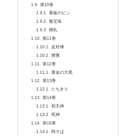
第10巻
看板のピン
擬宝珠
狸札
第11巻
反対俥
狸賽
第12巻
黄金の大黒
第13巻
たちきり
第14巻
初天神
死神
第15巻
時そば