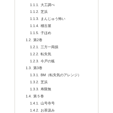
大工調べ
芝浜
まんじゅう怖い
稽古屋
子ほめ
第2巻
三方一両損
転失気
今戸の狐
第3巻
BM（転失気のアレンジ）
芝浜
寿限無
第５巻
山号寺号
お茶汲み