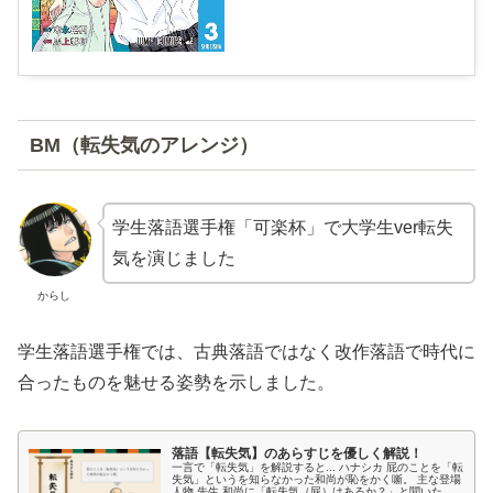
BM（転失気のアレンジ）
学生落語選手権「可楽杯」で大学生ver転失
気を演じました
からし
学生落語選手権では、古典落語ではなく改作落語で時代に
合ったものを魅せる姿勢を示しました。
落語【転失気】のあらすじを優しく解説！
一言で「転失気」を解説すると... ハナシカ 屁のことを「転
失気」というを知らなかった和尚が恥をかく噺。 主な登場
人物 先生 和尚に「転失気（屁）はあるか？」と聞いた病