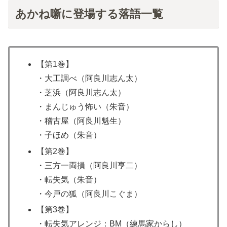
あかね噺に登場する落語一覧
【第1巻】
・大工調べ（阿良川志ん太）
・芝浜（阿良川志ん太）
・まんじゅう怖い（朱音）
・稽古屋（阿良川魁生）
・子ほめ（朱音）
【第2巻】
・三方一両損（阿良川亨二）
・転失気（朱音）
・今戸の狐（阿良川こぐま）
【第3巻】
・転失気アレンジ：BM（練馬家からし）