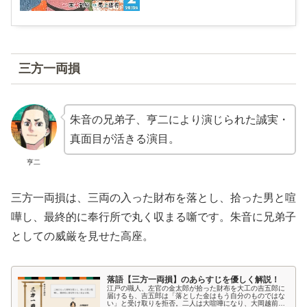
三方一両損
朱音の兄弟子、亨二により演じられた誠実・
真面目が活きる演目。
亨二
三方一両損は、三両の入った財布を落とし、拾った男と喧
嘩し、最終的に奉行所で丸く収まる噺です。朱音に兄弟子
としての威厳を見せた高座。
落語【三方一両損】のあらすじを優しく解説！
江戸の職人、左官の金太郎が拾った財布を大工の吉五郎に
届けるも、吉五郎は「落とした金はもう自分のものではな
い」と受け取りを拒否。二人は大喧嘩になり、大岡越前守