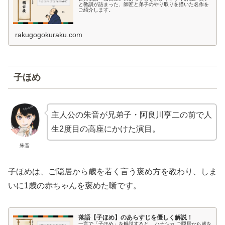
と教訓が詰まった、師匠と弟子のやり取りを描いた名作を
ご紹介します。
rakugogokuraku.com
子ほめ
主人公の朱音が兄弟子・阿良川亨二の前で人
生2度目の高座にかけた演目。
朱音
子ほめは、ご隠居から歳を若く言う褒め方を教わり、しま
いに1歳の赤ちゃんを褒めた噺です。
落語【子ほめ】のあらすじを優しく解説！
一言で「子ほめ」を解説すると... ハナシカ ご隠居から歳を