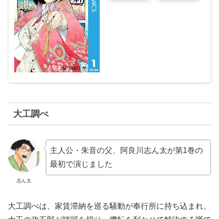
大工調べ
主人公・朱音の父、阿良川志ん太が第1巻の
最初で演じました
志ん太
大工調べは、家賃滞納を巡る騒動が奉行所に持ち込まれ、