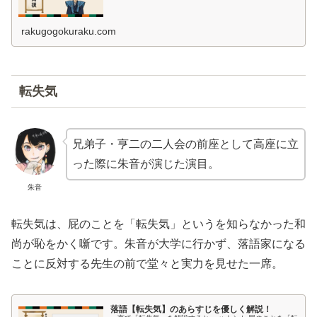
の裁きを仰ぐことに。大岡は、財布の三両を奉行所が預か
り、二人には正直さへの褒美として二両ずつ渡すと裁定。
結果、三方すべてが一両ずつ損をするという機転の利いた
裁きが下る。江戸の名奉行・大岡越前の人情裁きを描いた
rakugogokuraku.com
痛快な落語。
転失気
兄弟子・亨二の二人会の前座として高座に立
った際に朱音が演じた演目。
朱音
転失気は、屁のことを「転失気」というを知らなかった和
尚が恥をかく噺です。朱音が大学に行かず、落語家になる
ことに反対する先生の前で堂々と実力を見せた一席。
落語【転失気】のあらすじを優しく解説！