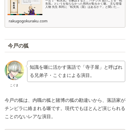
一言で「転失気」を解説すると... ハナシカ 屁のことを「転
失気」というを知らなかった和尚が恥をかく噺。 主な登場
人物 先生 和尚に「転失気（屁）はあるか？」と聞いた病
院の先生です・・・ 和尚 転失気を知らなかった和尚で
す・・・ 珍念 和尚...
rakugogokuraku.com
今戸の狐
知識を噺に活かす落語で「寺子屋」と呼ばれ
る兄弟子・こぐまによる演目。
こぐま
今戸の狐は、内職の狐と賭博の狐の勘違いから、落語家が
チンピラに絡まれる噺です。現代でもほとんど演じられる
ことのないレアな演目。