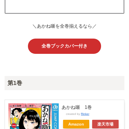
＼あかね噺を全巻揃えるなら／
全巻ブックカバー付き
第1巻
あかね噺 1巻
created by
Rinker
Amazon
楽天市場