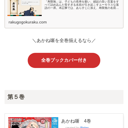
「寿限無」は、子どもの長寿を願い、縁起の良い言葉をす
べて詰め込んだ長すぎる名前が引き起こすユーモラスな落
語の一席。本記事では、あらすじに加え、寿限無の名前に
込められた意味や江戸時代の命名文化についても詳しく解
説します。
rakugogokuraku.com
＼あかね噺を全巻揃えるなら／
全巻ブックカバー付き
第５巻
あかね噺 4巻
created by
Rinker