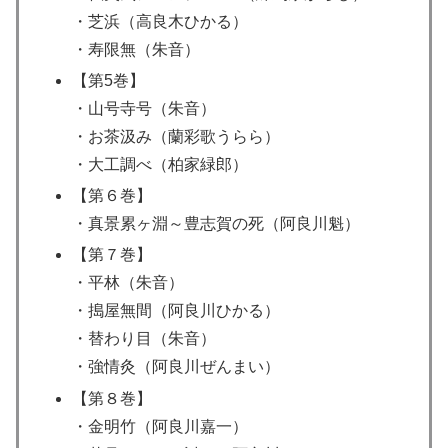
・芝浜（高良木ひかる）
・寿限無（朱音）
【第5巻】
・山号寺号（朱音）
・お茶汲み（蘭彩歌うらら）
・大工調べ（柏家緑郎）
【第６巻】
・真景累ヶ淵～豊志賀の死（阿良川魁）
【第７巻】
・平林（朱音）
・搗屋無間（阿良川ひかる）
・替わり目（朱音）
・強情灸（阿良川ぜんまい）
【第８巻】
・金明竹（阿良川嘉一）