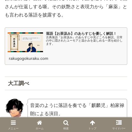
さんが仕返しする噺。その妖艶さと表現力から「麻薬」と
も言われる落語を披露する。
落語【お茶汲み】のあらすじを優しく解説！
古典落語『お茶汲み』のあらすじや見どころを解説。日常
の中に隠されたユーモアと温かみを楽しめる一席を紹介し
ます。
rakugogokuraku.com
大工調べ
音楽のように落語を奏でる「麒麟児」柏家禄
朗による演目。
禄朗
メニュー
ホーム
検索
トップ
サイドバー