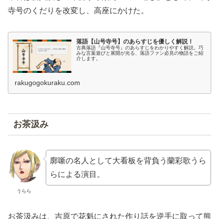
寺号のくだりを改変し、高座にかけた。
落語【山号寺号】のあらすじを優しく解説！
古典落語『山号寺号』のあらすじをわかりやすく解説。巧
みな言葉遊びと展開が光る、落語ファン必見の物語をご紹
介します。
rakugogokuraku.com
お茶汲み
廓噺の名人として大看板を背負う蘭彩歌うら
らによる演目。
うらら
お茶汲みは、吉原で花魁にされた作り話を逆手に取って熊