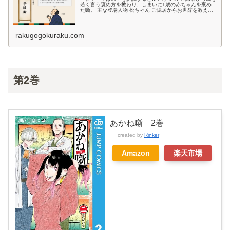
若く言う褒め方を教わり、しまいに1歳の赤ちゃんを褒め
た噺。 主な登場人物 松ちゃん ご隠居からお世辞を教えて
もらった松ちゃんです！ ご隠居 松ちゃんに歳の褒め方教
えたご隠居です！ ...
rakugogokuraku.com
第2巻
あかね噺 2巻
created by
Rinker
Amazon
楽天市場