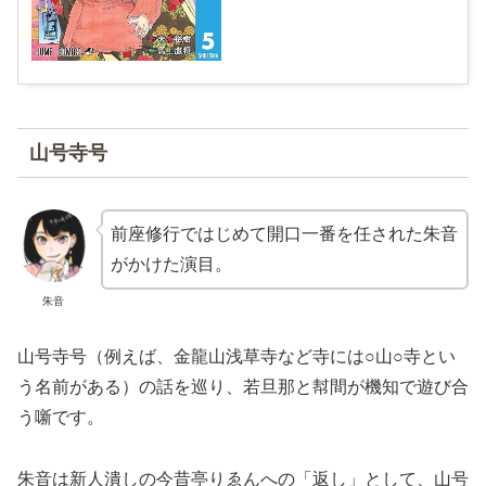
山号寺号
前座修行ではじめて開口一番を任された朱音
がかけた演目。
朱音
山号寺号（例えば、金龍山浅草寺など寺には○山○寺とい
う名前がある）の話を巡り、若旦那と幇間が機知で遊び合
う噺です。
朱音は新人潰しの今昔亭りゑんへの「返し」として、山号