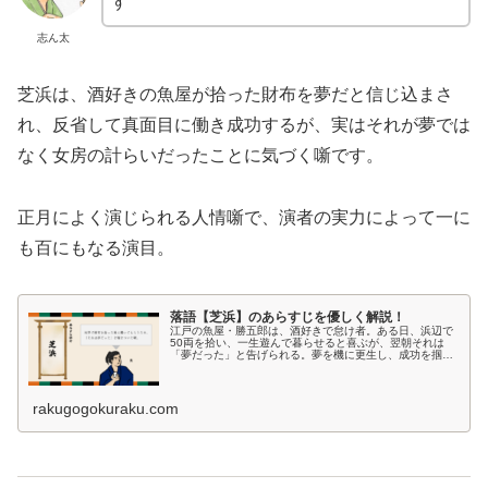
す
志ん太
芝浜は、酒好きの魚屋が拾った財布を夢だと信じ込まさ
れ、反省して真面目に働き成功するが、実はそれが夢では
なく女房の計らいだったことに気づく噺です。
正月によく演じられる人情噺で、演者の実力によって一に
も百にもなる演目。
落語【芝浜】のあらすじを優しく解説！
江戸の魚屋・勝五郎は、酒好きで怠け者。ある日、浜辺で
50両を拾い、一生遊んで暮らせると喜ぶが、翌朝それは
「夢だった」と告げられる。夢を機に更生し、成功を掴ん
だ勝五郎の前に、三年後、再び財布が…。落語「芝浜」の
あらすじと背景を解説。
rakugogokuraku.com