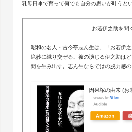
乳母日傘で育って何でも自分の思いが叶うと
お若伊之助を聞
昭和の名人・古今亭志ん生は、「お若伊之
絶妙に織り交ぜる。彼の演じる伊之助はど
間を生み出す。志ん生ならではの脱力感の
因果塚の由来 (お
created by
Rinker
Audible
Amazon