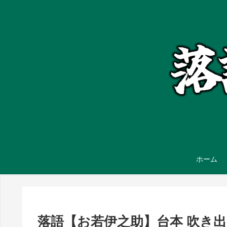
ホーム
落語【お若伊之助】台本 吹き