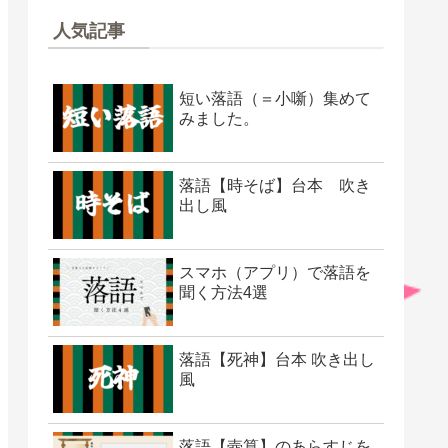
人気記事
短い落語（＝小噺）集めて
みました。
落語【時そば】台本 吹き
出し風
スマホ（アプリ）で落語を
聞く方法4選
落語【死神】台本 吹き出し
風
落語【壺算】のあらすじを