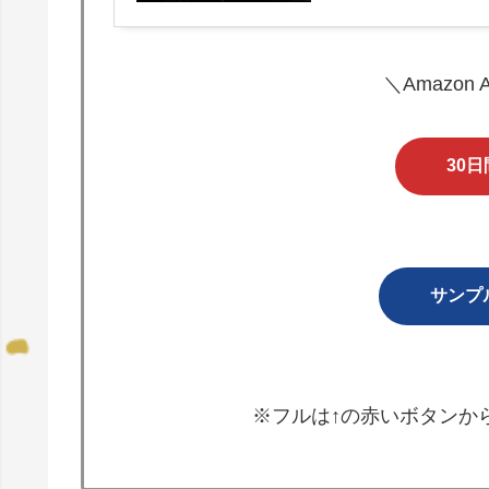
＼Amazon
30
サンプ
※フルは↑の赤いボタンか