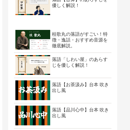
優しく解説！
桂歌丸の落語がすごい！特
徴・逸話・おすすめ音源を
徹底解説。
落語「しわい屋」のあらす
じを優しく解説！
落語【お茶汲み】台本 吹き
出し風
落語【品川心中】台本 吹き
出し風