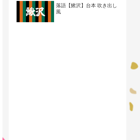
落語【鰍沢】台本 吹き出し
風