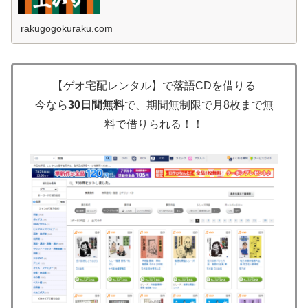
配レンタル」 男 隠居のところに来るとね、後ろの床の間
のとこに色んなもんがかか...
rakugogokuraku.com
【ゲオ宅配レンタル】で落語CDを借りる
今なら
30日間無料
で、期間無制限で月8枚まで無
料で借りられる！！