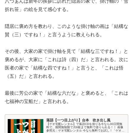
八つぁんは新年の挨拶に訪れた隠居の家で、掛け軸の「雪
折れ笹」の絵を見て感心する。
隠居に褒め方を教わり、このような掛け軸の画は「結構な
賛（三）ですね！」と言うように教えられる。
その後、大家の家で掛け軸を見て「結構な三ですね！」と
褒めるが、大家に「これは詩（四）だ」と言われる。次に
医者の家で「結構な四ですね！」と言うと、「これは悟
（五）だ」と言われる。
最後に芳公の家で「結構な六だな」と褒めると、「これは
七福神の宝船だ」と言われる。
落語【一つ目上がり】台本 吹き出し風
【ゲオ宅配レンタル】で落語CDを借りる今なら30日間無
料で、期間無制限で月8枚まで無料で借りられる！！ 画像
参照元：ゲオ宅配レンタル 今なら無料でお試し！「ゲオ宅