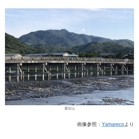
愛宕山
画像参照：
Yamareco
より