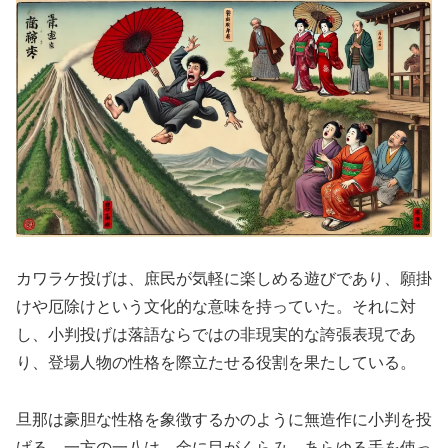
カワラケ投げは、庶民が気軽に楽しめる遊びであり、願掛
けや厄除けという文化的な意味を持っていた。それに対
し、小判投げは落語ならではの非現実的な誇張表現であ
り、登場人物の性格を際立たせる役割を果たしている。
旦那は豪胆な性格を象徴するかのように無造作に小判を投
げる。一方の一八は、金に目がくらみ、あらゆる手を使っ