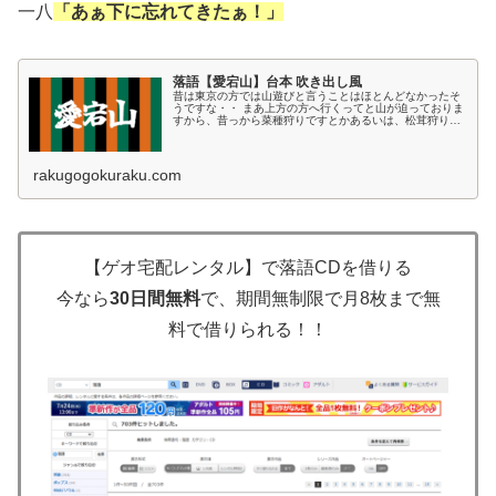
一八
「あぁ下に忘れてきたぁ！」
落語【愛宕山】台本 吹き出し風
昔は東京の方では山遊びと言うことはほとんどなかったそ
うですな・・ まあ上方の方へ行くってと山が迫っておりま
すから、昔っから菜種狩りですとかあるいは、松茸狩りな
んというような遊びがたいへんさかんだったもんだそう
で・・・ 京都へ参りまして、昼間...
rakugogokuraku.com
【ゲオ宅配レンタル】で落語CDを借りる
今なら
30日間無料
で、期間無制限で月8枚まで無
料で借りられる！！